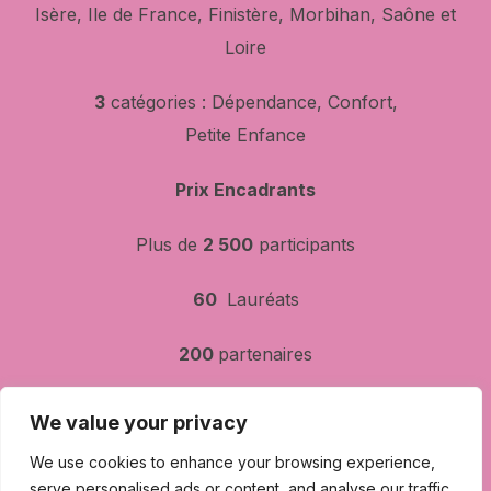
Isère, Ile de France, Finistère, Morbihan, Saône et
Loire
3
catégories : Dépendance, Confort,
Petite Enfance
Prix Encadrants
Plus de
2 500
participants
60
Lauréats
200
partenaires
Soirées :
We value your privacy
2700
personnes
We use cookies to enhance your browsing experience,
serve personalised ads or content, and analyse our traffic.