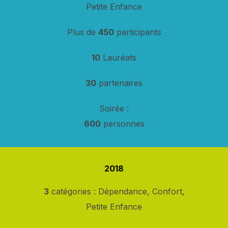
Petite Enfance
Plus de
450
participants
10
Lauréats
30
partenaires
Soirée :
600
personnes
2018
3
catégories : Dépendance, Confort,
Petite Enfance