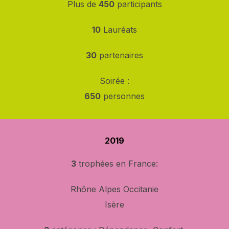
Plus de
450
participants
10
Lauréats
30
partenaires
Soirée :
650
personnes
2019
3
trophées en France:
Rhône Alpes Occitanie
Isère