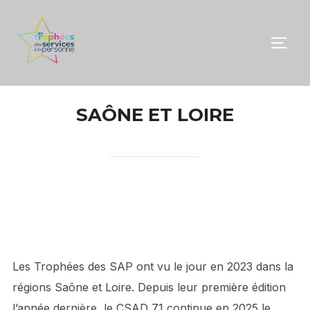
Aller
au
PERM
contenu
SAÔNE ET LOIRE
Les Trophées des SAP ont vu le jour en 2023 dans la
régions Saône et Loire. Depuis leur première édition
l’année dernière, le CSAD 71 continue en 2025 le